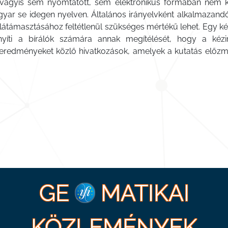
vagyis sem nyomtatott, sem elektronikus formában nem ker
magyar se idegen nyelven. Általános irányelvként alkalmazand
látámasztásához feltétlenül szükséges mértékű lehet. Egy ké
yíti a bírálók számára annak megítélését, hogy a kézir
i eredményeket közlő hivatkozások, amelyek a kutatás előz
GE
MATIKAI
KÖZLEMÉNYEK