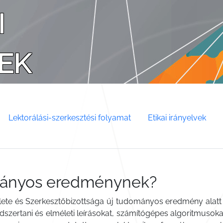
I
EK
Lektorálási-szerkesztési folyamat
Etikai irányelvek
ományos eredménynek?
te és Szerkesztőbizottsága új tudományos eredmény alatt 
szertani és elméleti leírásokat, számítógépes algoritmusokat 