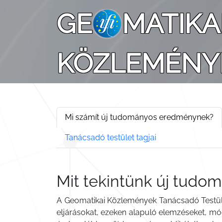
GE
MATIKA
KÖZLEMÉNY
Mi számít új tudományos eredménynek?
Tanácsadó testület tagjai
Mit tekintünk új tud
A Geomatikai Közlemények Tanácsadó Testüle
eljárásokat, ezeken alapuló elemzéseket, mód