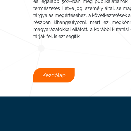
és legalább 50%-ban még publikálatlanok, 
természetes illetve jogi személy által, se 
tárgyalás megértéséhez, a következtetések a
részben kihangsúlyozni, mert ez megkönn
magyarázatokkal ellátott, a korábbi kutatás
tárják fel, is ezt segítik.
Kezdőlap